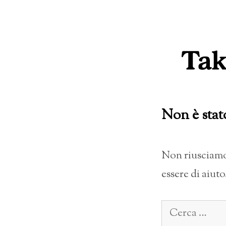
Vai
al
contenuto
Non è stat
Non riusciamo 
essere di aiuto
Ricerca