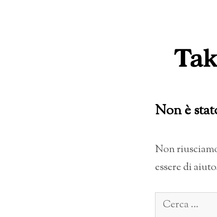
Vai
al
contenuto
Non è stat
Non riusciamo 
essere di aiuto
Ricerca