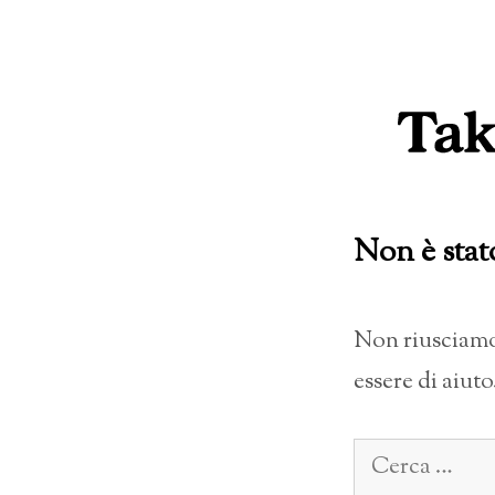
Vai
al
contenuto
Non è stat
Non riusciamo 
essere di aiuto
Ricerca