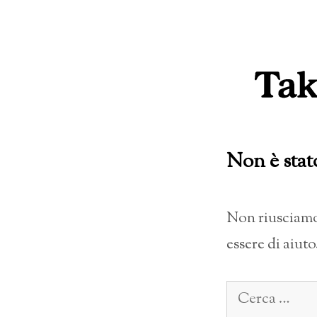
Vai
al
contenuto
Non è stat
Non riusciamo 
essere di aiuto
Ricerca