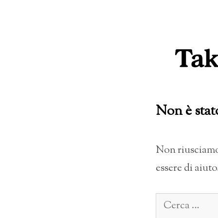
Vai
al
contenuto
Non è stat
Non riusciamo 
essere di aiuto
Ricerca