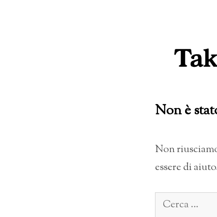
Vai
al
contenuto
Non è stat
Non riusciamo 
essere di aiuto
Ricerca