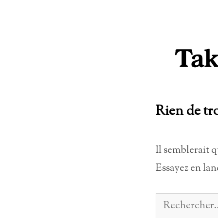
Aller
au
contenu
Rien de tr
Il semblerait 
Essayez en lan
Rechercher :