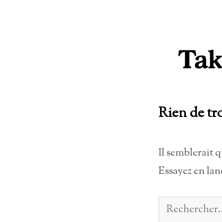
Aller
au
contenu
Rien de tr
Il semblerait 
Essayez en lan
Rechercher :