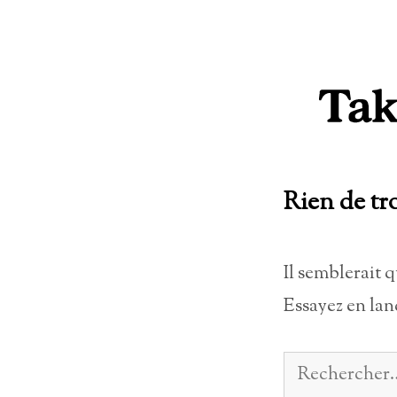
Aller
au
contenu
Rien de tr
Il semblerait 
Essayez en lan
Rechercher :