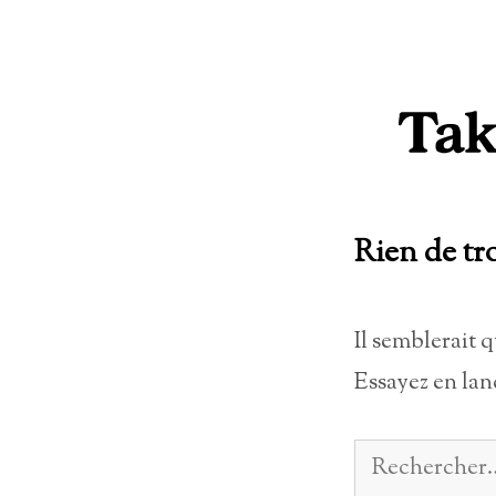
Aller
au
contenu
Rien de tr
Il semblerait 
Essayez en lan
Rechercher :