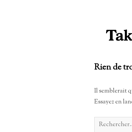
Aller
au
contenu
Rien de tr
Il semblerait 
Essayez en lan
Rechercher :